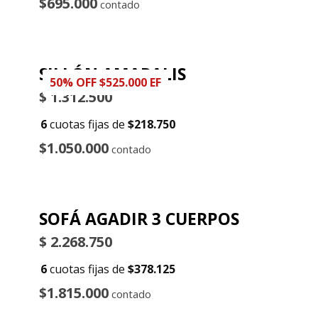
$695.000
contado
SILLÓN AMARALIS
50% OFF $525.000 EF
$
1.312.500
6
cuotas fijas de
$218.750
$1.050.000
contado
SOFÁ AGADIR 3 CUERPOS
$
2.268.750
6
cuotas fijas de
$378.125
$1.815.000
contado