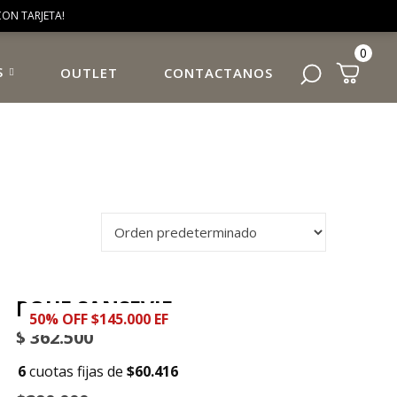
ON TARJETA!
0
S
OUTLET
CONTACTANOS
POUF SANSEVIE
50% OFF $145.000 EF
$
362.500
6
cuotas fijas de
$60.416