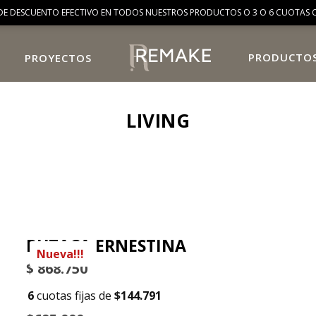
DE DESCUENTO EFECTIVO EN TODOS NUESTROS PRODUCTOS O 3 O 6 CUOTAS C
PRODUCTO
PROYECTOS
LIVING
BUTACA ERNESTINA
Nueva!!!
$
868.750
6
cuotas fijas de
$144.791