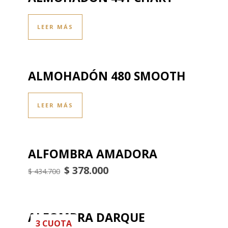
LEER MÁS
ALMOHADÓN 480 SMOOTH
LEER MÁS
ALFOMBRA AMADORA
$
378.000
El precio original era: $ 434.700.
El precio actual es: $ 378.000.
$
434.700
ALFOMBRA DARQUE
3 CUOTA