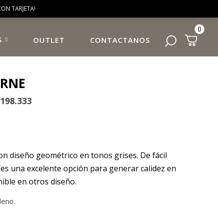
ON TARJETA!
0
S
OUTLET
CONTACTANOS
URNE
198.333
on diseño geométrico en tonos grises. De fácil
es una excelente opción para generar calidez en
ible en otros diseño.
leno.