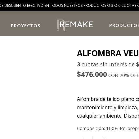
DE DESCUENTO EFECTIVO EN TODOS NUESTROS PRODUCTOS O 3 O 6 CUOTAS C
PRODUCTO
PROYECTOS
ALFOMBRA VE
3
cuotas sin interés de
$
$476.000
CON 20% OFF
Alfombra de tejido plano c
mantenimiento y limpieza, 
cualquier ambiente. Dispon
Composición: 100% Polipropi