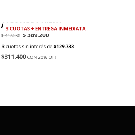
ALFOMBRA VIENA
3 CUOTAS + ENTREGA INMEDIATA
$
389.200
El precio original era: $ 447.580.
El precio actual es: $ 389.200.
$
447.580
3
cuotas sin interés de
$129.733
$311.400
CON 20% OFF