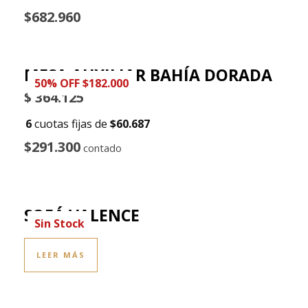
$682.960
MESA AUXILIAR BAHÍA DORADA
50% OFF $182.000
$
364.125
6
cuotas fijas de
$60.687
$291.300
contado
SOFÁ VALENCE
Sin Stock
LEER MÁS