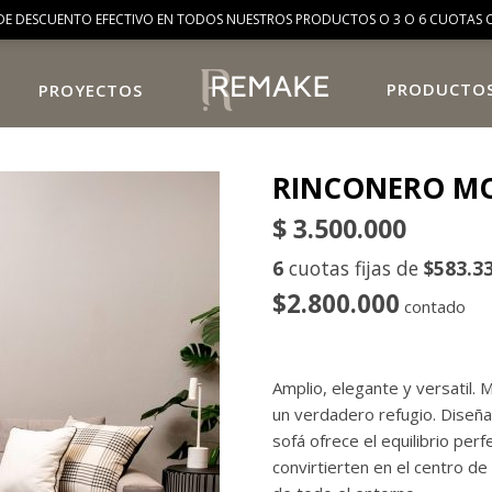
DE DESCUENTO EFECTIVO EN TODOS NUESTROS PRODUCTOS O 3 O 6 CUOTAS C
PRODUCTO
PROYECTOS
RINCONERO MO
$
3.500.000
6
cuotas fijas de
$583.3
$2.800.000
contado
Amplio, elegante y versatil. 
un verdadero refugio. Diseña
sofá ofrece el equilibrio perf
convirtierten en el centro d