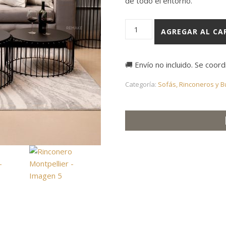
de todo el entorno.
Rinconero Montpellier cantid
AGREGAR AL CA
🚚 Envío no incluido. Se coor
Categoría:
Sofás, Rinconeros y B