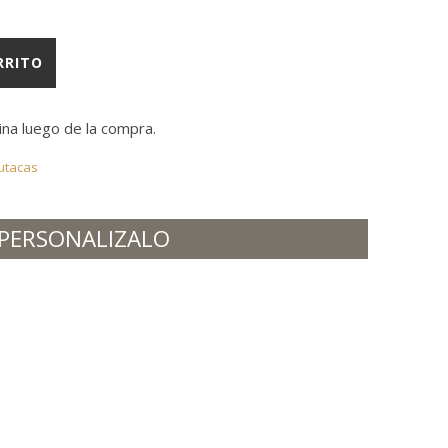
ad
RRITO
dina luego de la compra.
utacas
PERSONALIZALO