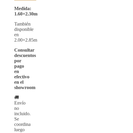
Medida:
1.60×2.30m
También
disponible
en
2.00×2.85m
Consultar
descuentos
por
pago
en
efectivo
en el
showroom
🚚
Envío
no
incluido.
Se
coordina
luego