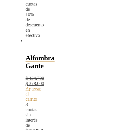
cuotas
de
10%
de
descuento
en
efectivo
Alfombra
Gante
$
434.700
El
$
378.000
precio
El
Agregar
original
precio
al
era:
actual
carrito
$ 434.700.
es:
3
$ 378.000.
cuotas
sin
interés
de