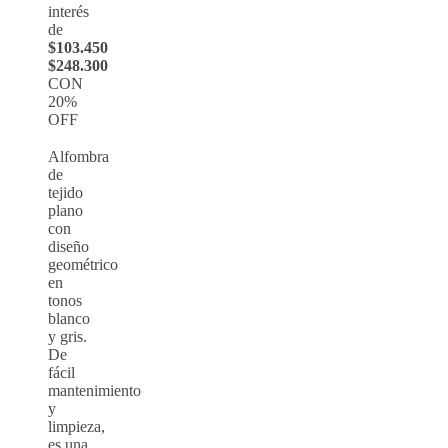
interés
de
$103.450
$248.300
CON
20%
OFF
Alfombra
de
tejido
plano
con
diseño
geométrico
en
tonos
blanco
y gris.
De
fácil
mantenimiento
y
limpieza,
es una