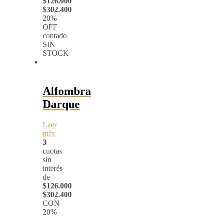
$126.000
$302.400
20%
OFF
contado
SIN
STOCK
Alfombra
Darque
Leer
más
3
cuotas
sin
interés
de
$126.000
$302.400
CON
20%