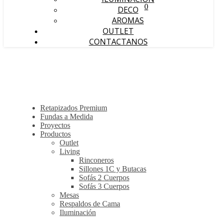
0
DECO
AROMAS
OUTLET
CONTACTANOS
Retapizados Premium
Fundas a Medida
Proyectos
Productos
Outlet
Living
Rinconeros
Sillones 1C y Butacas
Sofás 2 Cuerpos
Sofás 3 Cuerpos
Mesas
Respaldos de Cama
Iluminación