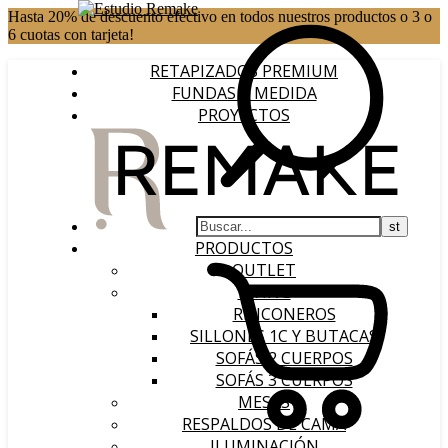
Hasta 20% de descuento efectivo en todos nuestros productos o 3 o
6 cuotas con tarjeta!
RETAPIZADOS PREMIUM
FUNDAS A MEDIDA
PROYECTOS
PRODUCTOS
OUTLET
LIVING
RINCONEROS
SILLONES 1C Y BUTACAS
SOFÁS 2 CUERPOS
SOFÁS 3 CUERPOS
MESAS
RESPALDOS DE CAMA
ILUMINACIÓN