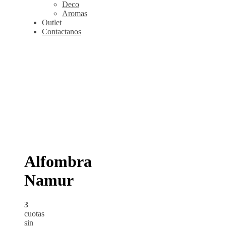
Deco
Aromas
Outlet
Contactanos
Alfombra
Namur
3
cuotas
sin