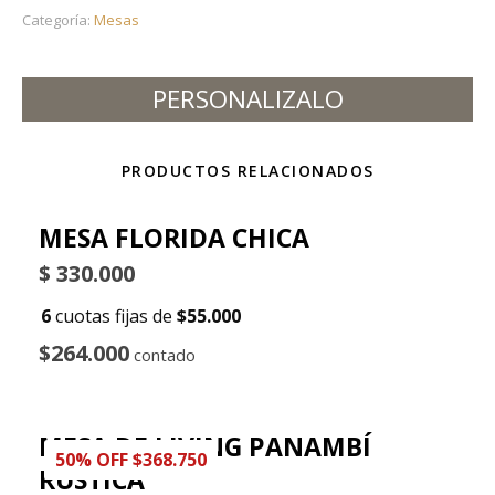
Categoría:
Mesas
PERSONALIZALO
PRODUCTOS RELACIONADOS
MESA FLORIDA CHICA
$
330.000
6
cuotas fijas de
$55.000
$264.000
contado
MESA DE LIVING PANAMBÍ
50% OFF $368.750
RÚSTICA